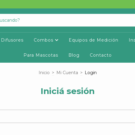
Difusores
Combos
Equipos de Medición
In
Para Mascotas
Blog
Contacto
Inicio
>
Mi Cuenta
>
Login
Iniciá sesión