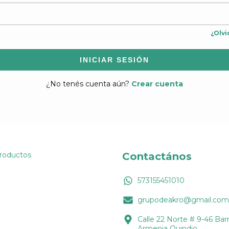
¿Olvi
INICIAR SESIÓN
¿No tenés cuenta aún?
Crear cuenta
Productos
Contactános
573155451010
grupodeakro@gmail.com
Calle 22 Norte # 9-46 Barr
Armenia Quindio