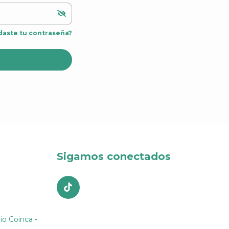
daste tu contraseña?
Sigamos conectados
io Coinca -