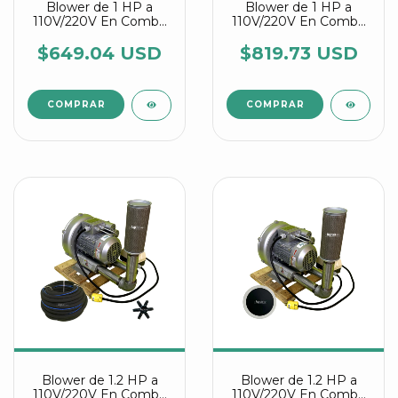
Blower de 1 HP a
Blower de 1 HP a
110V/220V En Combo
110V/220V En Combo
Con Manguera
Con Discos Difusores
Difusora y Conectores
Agrair
$649.04 USD
$819.73 USD
Estrella Agrair
Blower de 1.2 HP a
Blower de 1.2 HP a
110V/220V En Combo
110V/220V En Combo