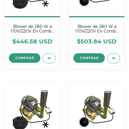
Blower de 280 W a
Blower de 280 W a
110V/220V En Combo
110V/220V En Combo
Con Manguera
Con Discos Difusores
Difusora Agrair
Agrair
$446.58 USD
$503.84 USD