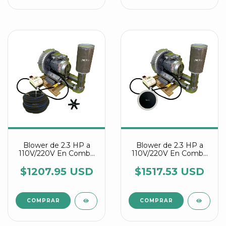
Blower de 2.3 HP a
Blower de 2.3 HP a
110V/220V En Combo
110V/220V En Combo
Con Manguera
Con Discos difusores
Difusora Y Conectores
Agrair
$1207.95 USD
$1517.53 USD
Estrella Agrair