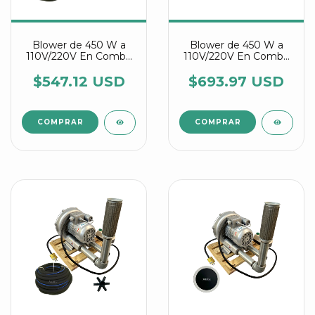
Blower de 450 W a
Blower de 450 W a
110V/220V En Combo
110V/220V En Combo
Con Manguera
Con Discos Difusores
Difusora Agrair
Agrair
$547.12 USD
$693.97 USD