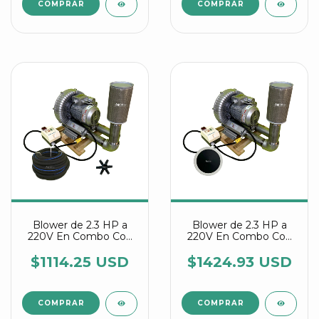
Blower de 2.3 HP a
Blower de 2.3 HP a
220V En Combo Con
220V En Combo Con
Manguera Difusora Y
Discos Difusores Agrair
Conectores Estrella
$1114.25 USD
$1424.93 USD
Agrair