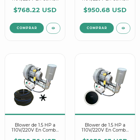
Con Manguera
Con Discos Difusores
Difusora Y Conectores
Agrair
$768.22 USD
$950.68 USD
Estrella Agrair
Blower de 1.5 HP a
Blower de 1.5 HP a
110V/220V En Combo
110V/220V En Combo
Con Manguera
Con Discos Difusores