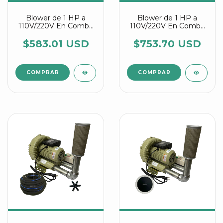
Blower de 1 HP a
Blower de 1 HP a
110V/220V En Combo
110V/220V En Combo
Con Manguera
Con Discos Difusores
Difusora Agrair
Agrair
$583.01 USD
$753.70 USD