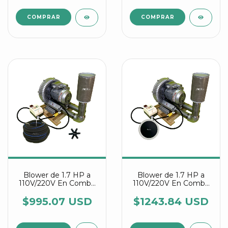
Blower de 1.7 HP a
Blower de 1.7 HP a
110V/220V En Combo
110V/220V En Combo
Con Manguera
Con Discos Difusores
Difusora Y Conectores
Agrair
$995.07 USD
$1243.84 USD
Estrella Agrair