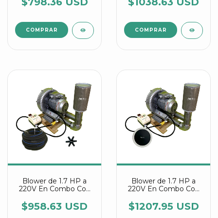
Difusora Y Conectores
$798.36 USD
$1038.63 USD
Estrella Agrair
Blower de 1.7 HP a
Blower de 1.7 HP a
220V En Combo Con
220V En Combo Con
Manguera Difusora Y
Discos Difusores Agrair
Conectores Estrella
$958.63 USD
$1207.95 USD
Agrair