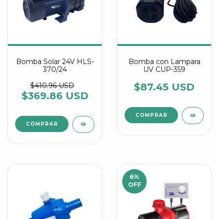
Bomba Solar 24V HLS-
Bomba con Lampara
370/24
UV CUP-359
$410.96 USD
$87.45 USD
$369.86 USD
6
%
OFF