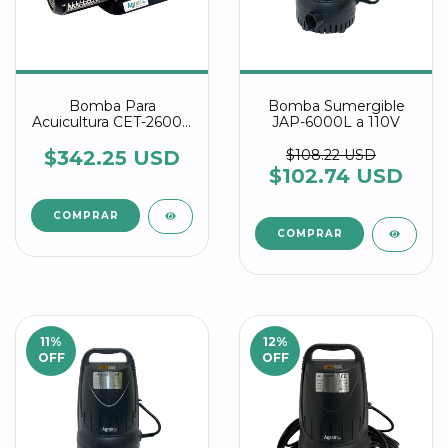
Bomba Para
Bomba Sumergible
Acuicultura CET-26000
JAP-6000L a 110V
a 220V
$342.25 USD
$108.22 USD
$102.74 USD
11
%
12
%
OFF
OFF