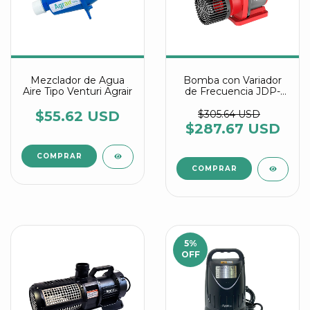
Mezclador de Agua
Bomba con Variador
Aire Tipo Venturi Agrair
de Frecuencia JDP-
18000 DC-24V
$55.62 USD
$305.64 USD
$287.67 USD
5
%
OFF