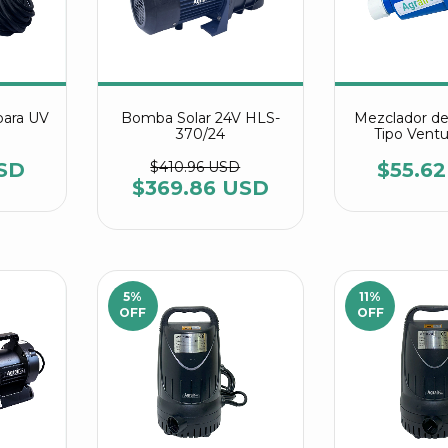
ara UV
Bomba Solar 24V HLS-
Mezclador de
370/24
Tipo Ventur
SD
$410.96 USD
$55.6
$369.86 USD
5
%
11
%
OFF
OFF