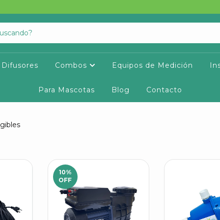
Difusores
Combos
Equipos de Medición
In
Para Mascotas
Blog
Contacto
gibles
10
%
OFF