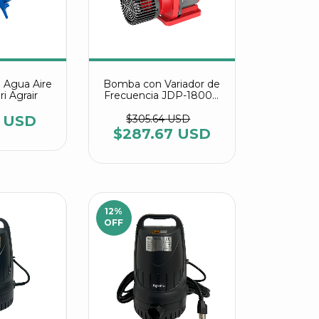
 Agua Aire
Bomba con Variador de
i Agrair
Frecuencia JDP-18000
DC-24V
2 USD
$305.64 USD
$287.67 USD
12
%
OFF