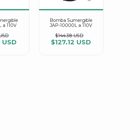
ergible
Bomba Sumergible
 a 110V
JAP-10000L a 110V
 USD
$144.38 USD
1 USD
$127.12 USD