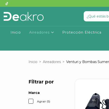
Inicio
Aireadores
Protección Eléctrica
Inicio
>
Aireadores
>
Venturi y Bombas Sumer
Filtrar por
Marca
Agrair (5)