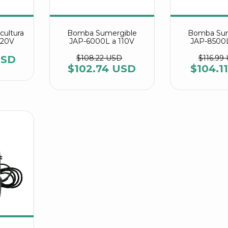
cultura
Bomba Sumergible
Bomba Sum
220V
JAP-6000L a 110V
JAP-8500L
USD
$108.22 USD
$116.99
$102.74 USD
$104.1