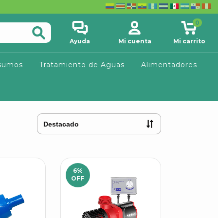
0
Ayuda
Mi cuenta
Mi carrito
sumos
Tratamiento de Aguas
Alimentadores
6
%
OFF