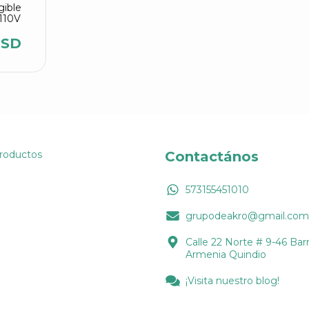
ible
110V
USD
Productos
Contactános
573155451010
grupodeakro@gmail.com
Calle 22 Norte # 9-46 Barr
Armenia Quindio
¡Visita nuestro blog!