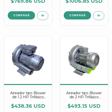
7AV25
7AA11
$769.86 USD
$1006.85 USD
Aireador tipo Blower
Aireador tipo Blower
de 1.2 HP Trifásico
de 2 HP Trifásico
referencia 2RB 410
referencia 2RB 410
1A916 IE3
7AW26
$438.36 USD
$493.15 USD