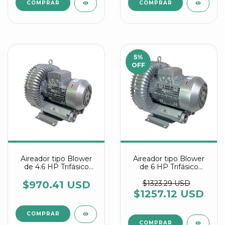
5
%
OFF
Aireador tipo Blower
Aireador tipo Blower
de 4.6 HP Trifásico
de 6 HP Trifásico
referencia 2RB 630
referencia 2RB 730
7AW26
7AW36
$970.41 USD
$1323.29 USD
$1257.12 USD