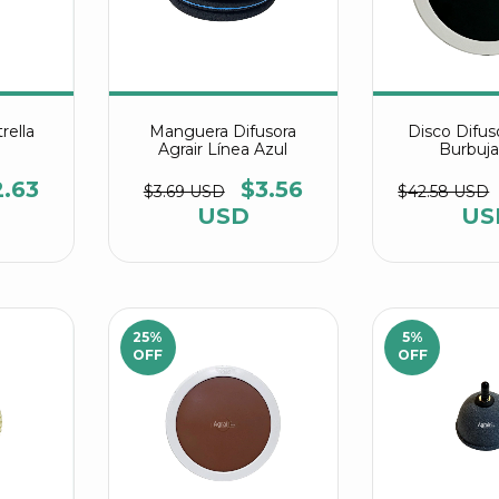
rella
Manguera Difusora
Disco Difu
Agrair Línea Azul
Burbuja
2.63
$3.56
$3.69 USD
$42.58 USD
USD
US
25
%
5
%
OFF
OFF