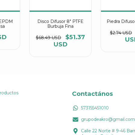
" EPDM
Disco Difusor 8" PTFE
Piedra Difus
esa
Burbuja Fina
$2.74 USD
SD
$51.37
$68.49 USD
US
USD
Productos
Contactános
573155451010
grupodeakro@gmail.com
Calle 22 Norte # 9-46 Barr