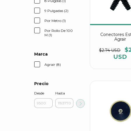
8 Pulgdas (1)
9 Pulgadas (2)
Por Metro (1)
Por Rollo De 100
Conectores Est
M (1)
Agrair
$
$2.74 USD
Marca
USD
Agrair (8)
Precio
Desde
Hasta