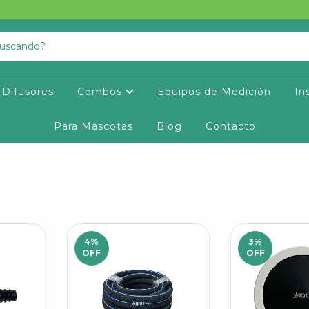
Difusores
Combos
Equipos de Medición
In
Para Mascotas
Blog
Contacto
4
%
3
%
OFF
OFF