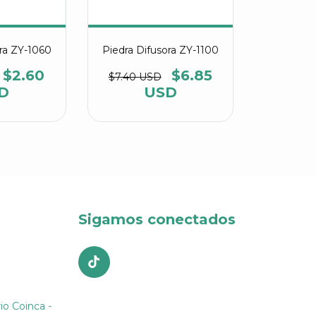
ora ZY-1060
Piedra Difusora ZY-1100
$2.60
$6.85
$7.40 USD
D
USD
Sigamos conectados
io Coinca -