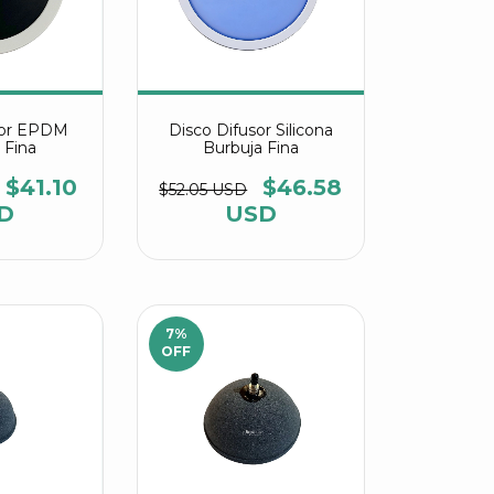
sor EPDM
Disco Difusor Silicona
 Fina
Burbuja Fina
$41.10
$46.58
$52.05 USD
D
USD
7
%
OFF