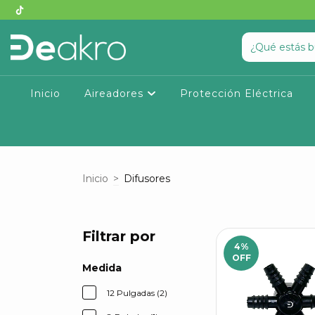
Inicio
Aireadores
Protección Eléctrica
Inicio
>
Difusores
Filtrar por
4
%
OFF
Medida
12 Pulgadas (2)