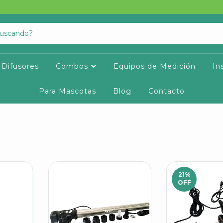
Difusores
Combos
Equipos de Medición
In
Para Mascotas
Blog
Contacto
21
%
OFF