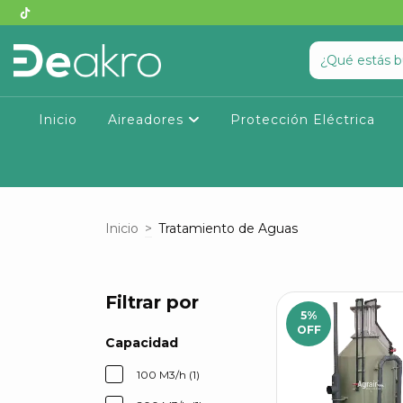
Inicio
Aireadores
Protección Eléctrica
Inicio
>
Tratamiento de Aguas
Filtrar por
5
%
OFF
Capacidad
100 M3/h (1)