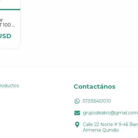
or
T 100 Y
USD
Productos
Contactános
573155451010
grupodeakro@gmail.com
Calle 22 Norte # 9-46 Barr
Armenia Quindio