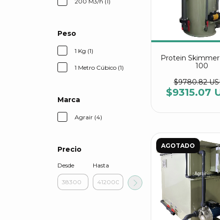
200 M3/h (1)
Peso
1 Kg (1)
Protein Skimmer
100
1 Metro Cúbico (1)
$9780.82 U
$9315.07 
Marca
Agrair (4)
AGOTADO
Precio
Desde
Hasta