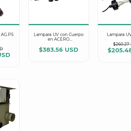
 AG.PS
Lampara UV con Cuerpo
Lampara U
en ACERO
INOXIDABLE CUV-8110
$260.27
SD
$383.56 USD
$205.4
USD