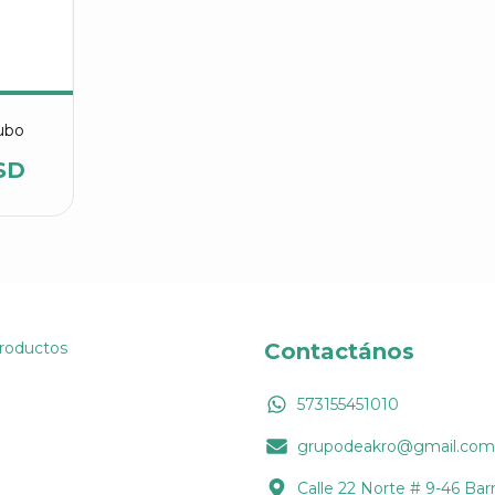
ubo
SD
Productos
Contactános
573155451010
grupodeakro@gmail.com
Calle 22 Norte # 9-46 Barr