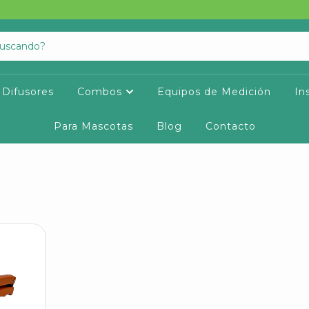
Difusores
Combos
Equipos de Medición
In
Para Mascotas
Blog
Contacto