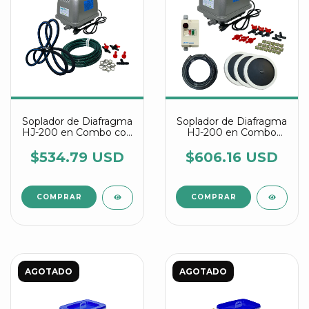
Soplador de Diafragma
Soplador de Diafragma
HJ-200 en Combo con
HJ-200 en Combo
Manguera Difusora
Con Discos Difusores
de 9"
$534.79 USD
$606.16 USD
AGOTADO
AGOTADO