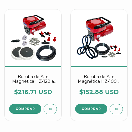
Bomba de Aire
Bomba de Aire
Magnética HZ-120 a
Magnética HZ-100 a
12V DC Con Discos
12V DC en Combo
Difusores
$216.71 USD
$152.88 USD