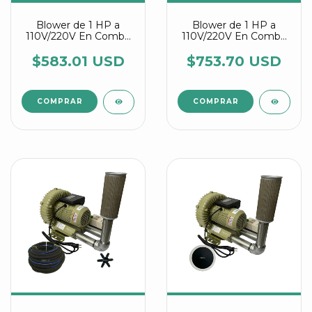
Blower de 1 HP a
Blower de 1 HP a
110V/220V En Combo
110V/220V En Combo
Con Manguera
Con Discos Difusores
Difusora Agrair
Agrair
$583.01 USD
$753.70 USD