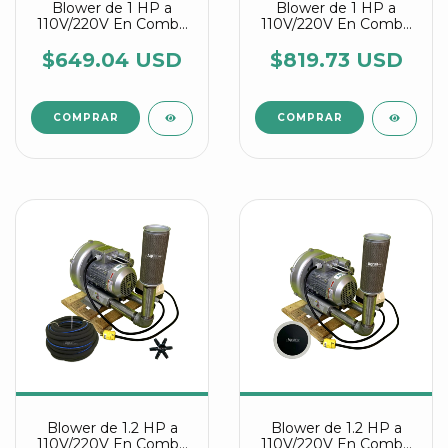
Blower de 1 HP a
Blower de 1 HP a
110V/220V En Combo
110V/220V En Combo
Con Manguera
Con Discos Difusores
Difusora y Conectores
Agrair
$649.04 USD
$819.73 USD
Estrella Agrair
Blower de 1.2 HP a
Blower de 1.2 HP a
110V/220V En Combo
110V/220V En Combo