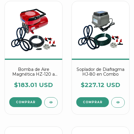
Bomba de Aire
Soplador de Diafragma
Magnética HZ-120 a
HJ-80 en Combo
12V DC Con Manguera
Difusora
$183.01 USD
$227.12 USD