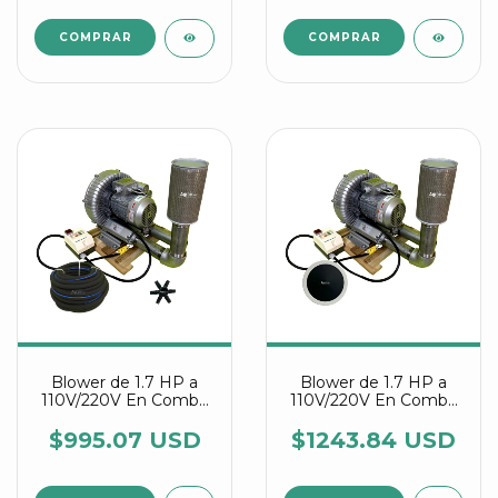
Blower de 1.7 HP a
Blower de 1.7 HP a
110V/220V En Combo
110V/220V En Combo
Con Manguera
Con Discos Difusores
Difusora Y Conectores
Agrair
$995.07 USD
$1243.84 USD
Estrella Agrair