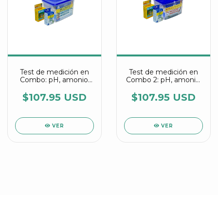
Test de medición en
Test de medición en
Combo: pH, amonio,
Combo 2: pH, amonio,
nitrito, nitrato, dureza,
nitrito, fosfatos,
alcalinidad y oxígeno
dureza, alcalinidad y
$107.95 USD
$107.95 USD
disuelto
oxígeno disuelto
VER
VER