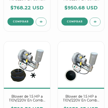
Con Manguera
Con Discos Difusores
Difusora Y Conectores
Agrair
$768.22 USD
$950.68 USD
Estrella Agrair
Blower de 1.5 HP a
Blower de 1.5 HP a
110V/220V En Combo
110V/220V En Combo
Con Manguera
Con Discos Difusores