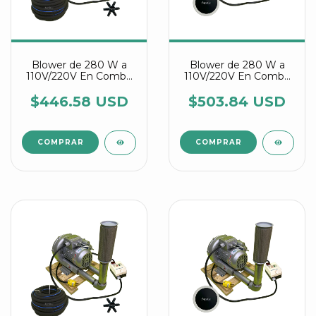
Blower de 280 W a
Blower de 280 W a
110V/220V En Combo
110V/220V En Combo
Con Manguera
Con Discos Difusores
Difusora Agrair
Agrair
$446.58 USD
$503.84 USD