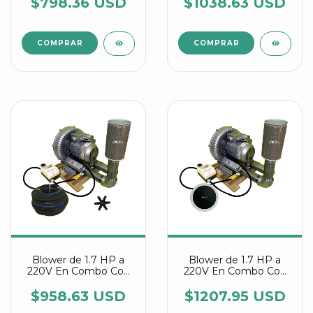
Difusora Y Conectores
$798.36 USD
$1038.63 USD
Estrella Agrair
Blower de 1.7 HP a
Blower de 1.7 HP a
220V En Combo Con
220V En Combo Con
Manguera Difusora Y
Discos Difusores Agrair
Conectores Estrella
$958.63 USD
$1207.95 USD
Agrair