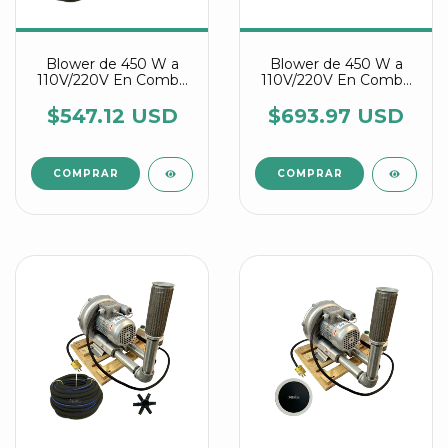
Blower de 450 W a
Blower de 450 W a
110V/220V En Combo
110V/220V En Combo
Con Manguera
Con Discos Difusores
Difusora Agrair
Agrair
$547.12 USD
$693.97 USD