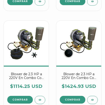
Blower de 2.3 HP a
Blower de 2.3 HP a
220V En Combo Con
220V En Combo Con
Manguera Difusora Y
Discos Difusores Agrair
Conectores Estrella
$1114.25 USD
$1424.93 USD
Agrair