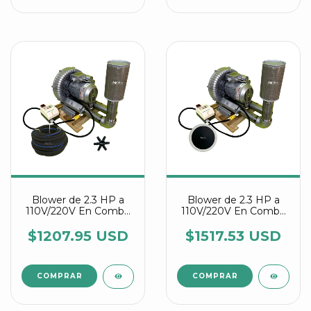
Blower de 2.3 HP a
Blower de 2.3 HP a
110V/220V En Combo
110V/220V En Combo
Con Manguera
Con Discos difusores
Difusora Y Conectores
Agrair
$1207.95 USD
$1517.53 USD
Estrella Agrair