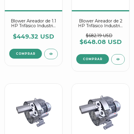
Blower Aireador de 1.1
Blower Aireador de 2
HP Trifásico Industrial
HP Trifásico Industrial
Multietapa referencia
Multietapa referencia
2RB 220 7AW26
2RB 320 1HP36 IE3
$449.32 USD
$682.19 USD
$648.08 USD