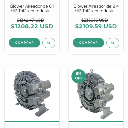
Blower Aireador de 6.1
Blower Aireador de 8.4
HP Trifásico Industrial
HP Trifásico Industrial
Multietapa referencia
Multietapa referencia
2RB 520 7WW56
2RB 720 7WW46
$1342.47 USD
$2356.16 USD
$1208.22 USD
$2109.59 USD
5
%
OFF