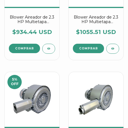
Blower Aireador de 2.3
Blower Aireador de 2.3
HP Multietapa
HP Multietapa
Trifásico Industrial
Trifásico Industrial
Referencia 4RB 220
Referencia 4RB 320
$934.44 USD
$1055.51 USD
0AP56-1 IE3
0AP56-1 IE3
5
%
OFF