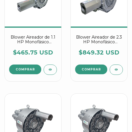
Blower Aireador de 1.1
Blower Aireador de 2.3
HP Monofásico
HP Monofásico
Industrial Multietapa
Industrial Multietapa
referencia 2RB 220
referencia 2RB 420
$465.75 USD
$849.32 USD
7AW25
7AV35