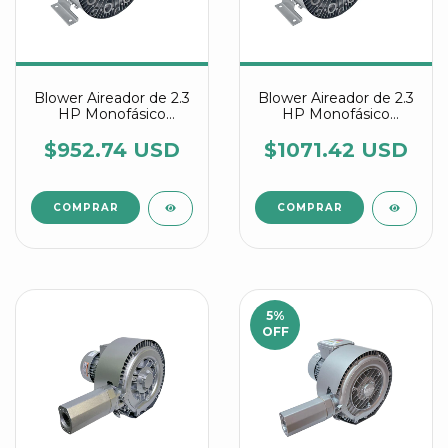
Blower Aireador de 2.3
Blower Aireador de 2.3
HP Monofásico
HP Monofásico
Industrial Multietapa
Industrial Multietapa
referencia 4RB 220
referencia 4RB 320
$952.74 USD
$1071.42 USD
0AV75-7
0AV75-7
5
%
OFF