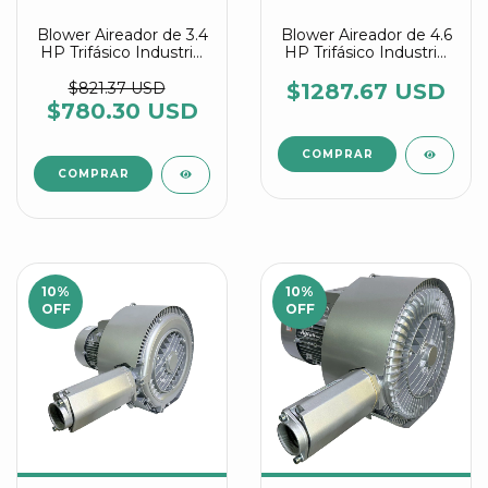
Blower Aireador de 3.4
Blower Aireador de 4.6
HP Trifásico Industrial
HP Trifásico Industrial
Multietapa referencia
Multietapa referencia
2RB 420 1HP46 IE3
2RB 520 7WW46
$821.37 USD
$1287.67 USD
$780.30 USD
10
%
10
%
OFF
OFF