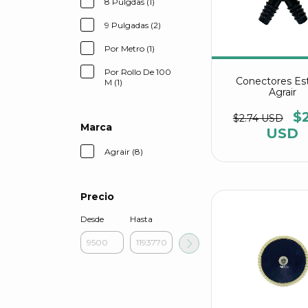
8 Pulgdas (1)
9 Pulgadas (2)
Por Metro (1)
Por Rollo De 100
Conectores Est
M (1)
Agrair
$
$2.74 USD
Marca
USD
Agrair (8)
Precio
Desde
Hasta