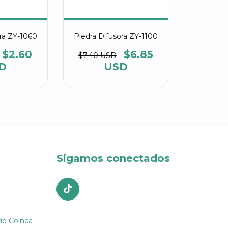
ora ZY-1060
Piedra Difusora ZY-1100
$2.60
$6.85
$7.40 USD
D
USD
Sigamos conectados
io Coinca -