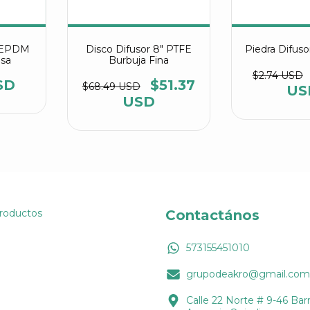
" EPDM
Disco Difusor 8" PTFE
Piedra Difus
esa
Burbuja Fina
$2.74 USD
SD
$51.37
$68.49 USD
US
USD
Productos
Contactános
573155451010
grupodeakro@gmail.com
Calle 22 Norte # 9-46 Barr