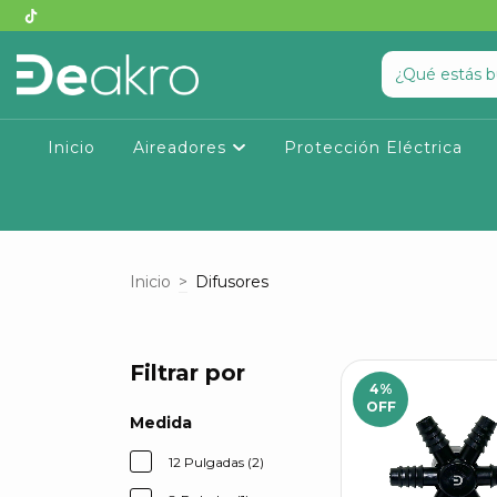
Inicio
Aireadores
Protección Eléctrica
Inicio
>
Difusores
Filtrar por
4
%
OFF
Medida
12 Pulgadas (2)