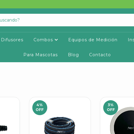
Difusores
Combos
Equipos de Medición
In
Para Mascotas
Blog
Contacto
4
%
3
%
OFF
OFF