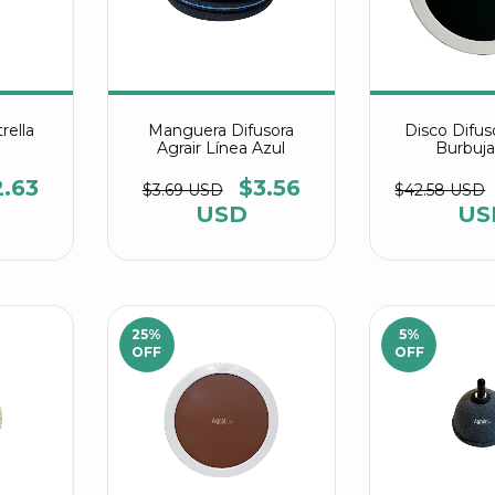
rella
Manguera Difusora
Disco Difu
Agrair Línea Azul
Burbuja
2.63
$3.56
$3.69 USD
$42.58 USD
USD
US
25
%
5
%
OFF
OFF