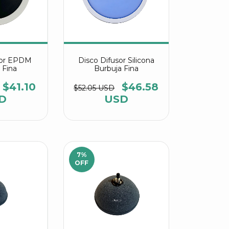
sor EPDM
Disco Difusor Silicona
 Fina
Burbuja Fina
$41.10
$46.58
$52.05 USD
D
USD
7
%
OFF