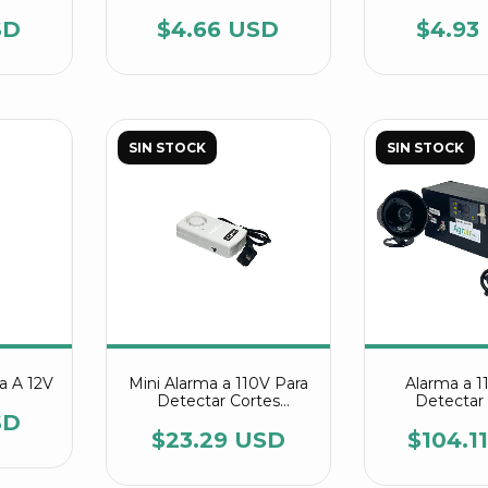
Metro)
SD
$4.66 USD
$4.93
SIN STOCK
SIN STOCK
a A 12V
Mini Alarma a 110V Para
Alarma a 1
Detectar Cortes
Detectar
Eléctricos de 120 dB
Eléctricos
SD
$23.29 USD
$104.1