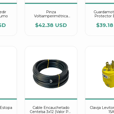
edir
Pinza
Guardamoto
sumo
Voltiamperimétrica
Protector 
Digital
SD
$42.38 USD
$39.1
 Estopa
Cable Encauchetado
Clavija Levit
Centelsa 3x12 (Valor Por
15