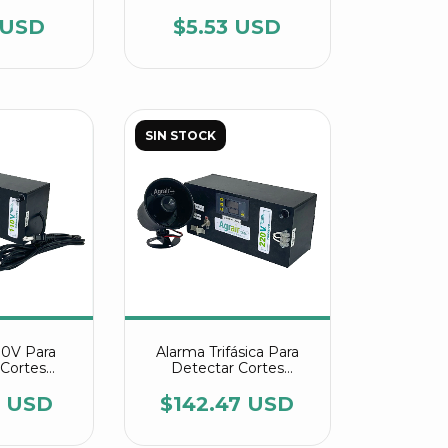
 USD
$5.53 USD
SIN STOCK
10V Para
Alarma Trifásica Para
 Cortes
Detectar Cortes
 Agrair
Eléctricos a 220V Agrair
1 USD
$142.47 USD