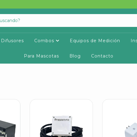
Difusores
Combos
Equipos de Medición
In
Para Mascotas
Blog
Contacto