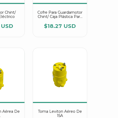
r Chint/
Cofre Para Guardamotor
Eléctrico
Chint/ Caja Plástica Para
Guardamotor
8 USD
$18.27 USD
on Aérea De
Toma Leviton Aéreo De
A
15A