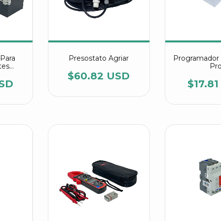
 Para
Presostato Agriar
Programador 
tes
Pr
air
$60.82 USD
USD
$17.8