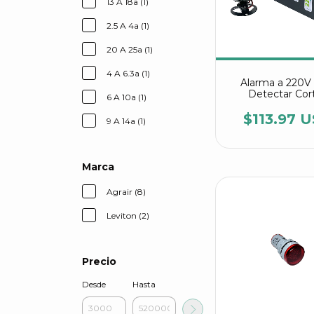
13 A 18a (1)
2.5 A 4a (1)
20 A 25a (1)
4 A 6.3a (1)
Alarma a 220V
Detectar Cor
6 A 10a (1)
Eléctricos Agr
$113.97 
9 A 14a (1)
Marca
Agrair (8)
Leviton (2)
Precio
Desde
Hasta