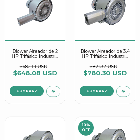
Blower Aireador de 2
Blower Aireador de 3.4
HP Trifásico Industrial
HP Trifásico Industrial
Multietapa referencia
Multietapa referencia
2RB 320 1HP36 IE3
2RB 420 1HP46 IE3
$682.19 USD
$821.37 USD
$648.08 USD
$780.30 USD
10
%
OFF