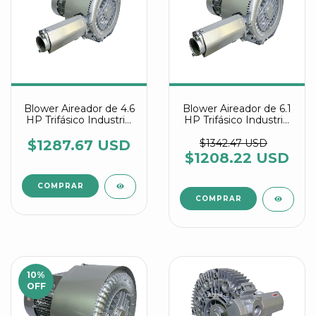
Blower Aireador de 4.6
Blower Aireador de 6.1
HP Trifásico Industrial
HP Trifásico Industrial
Multietapa referencia
Multietapa referencia
2RB 520 7WW46
2RB 520 7WW56
$1287.67 USD
$1342.47 USD
$1208.22 USD
10
%
OFF