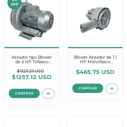
OFF
Aireador tipo Blower
Blower Aireador de 1.1
de 6 HP Trifásico
HP Monofásico
referencia 2RB 730
Industrial Multietapa
7AW36
referencia 2RB 220
$1323.29 USD
$465.75 USD
7AW25
$1257.12 USD