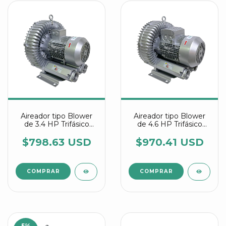
Aireador tipo Blower
Aireador tipo Blower
de 3.4 HP Trifásico
de 4.6 HP Trifásico
referencia 2RB 710
referencia 2RB 630
7AW16
7AW26
$798.63 USD
$970.41 USD
5
%