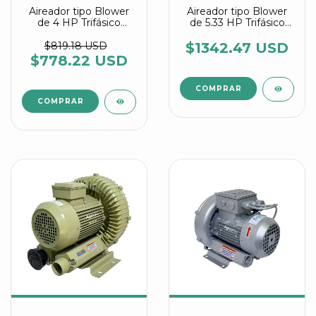
Aireador tipo Blower
Aireador tipo Blower
de 4 HP Trifásico
de 5.33 HP Trifásico
referencia HG 3000
referencia HG 4000
C2 Agrair
C2 Agrair
$819.18 USD
$1342.47 USD
$778.22 USD