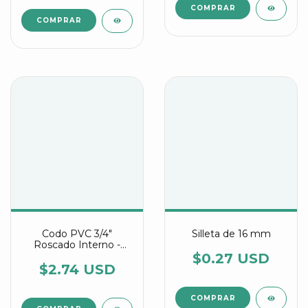
COMPRAR
Codo PVC 3/4"
Silleta de 16 mm
Roscado Interno -
Conexión Segura Para
$0.27 USD
Discos Difusores
$2.74 USD