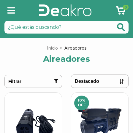
0
Inicio
>
Aireadores
Aireadores
Filtrar
10
%
OFF