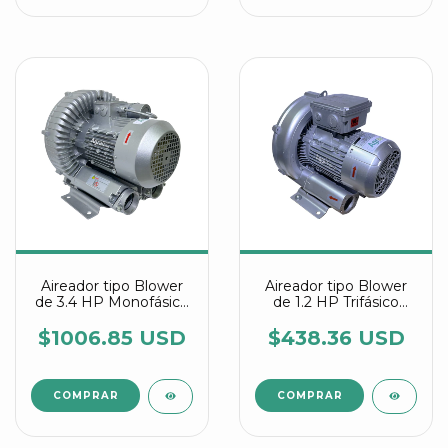
Aireador tipo Blower
Aireador tipo Blower
de 3.4 HP Monofásico
de 1.2 HP Trifásico
referencia 2RB 710
referencia 2RB 410
7AA11
1A916 IE3
$1006.85 USD
$438.36 USD