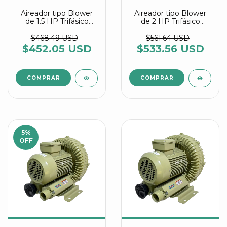
Aireador tipo Blower
Aireador tipo Blower
de 1.5 HP Trifásico
de 2 HP Trifásico
referencia HG 1100 C2
referencia HG 1500 C2
T Agrair
Agrair
$468.49 USD
$561.64 USD
$452.05 USD
$533.56 USD
5
%
OFF