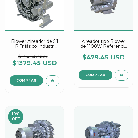
Blower Aireador de 5.1
Aireador tipo Blower
HP Trifásico Industrial
de 1100W Referencia
referencia 4RB 610
PG-1100
0AW36-8
$1452.05 USD
$479.45 USD
$1379.45 USD
10
%
OFF