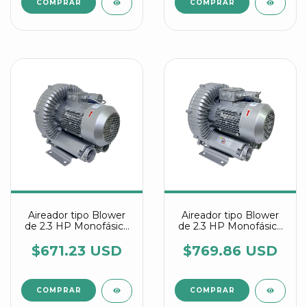
Aireador tipo Blower
Aireador tipo Blower
de 2.3 HP Monofásico
de 2.3 HP Monofásico
referencia 2RB 510
referencia 2RB 510
7AV26
7AV25
$671.23 USD
$769.86 USD