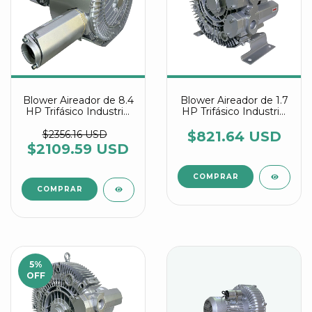
Blower Aireador de 8.4
Blower Aireador de 1.7
HP Trifásico Industrial
HP Trifásico Industrial
Multietapa referencia
referencia 4RB 410
2RB 720 7WW46
0AW16-7
$2356.16 USD
$821.64 USD
$2109.59 USD
5
%
OFF