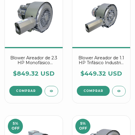
Blower Aireador de 2.3
Blower Aireador de 1.1
HP Monofásico
HP Trifásico Industrial
Industrial Multietapa
Multietapa referencia
referencia 2RB 420
2RB 220 7AW26
$849.32 USD
$449.32 USD
7AV35
5
%
5
%
OFF
OFF