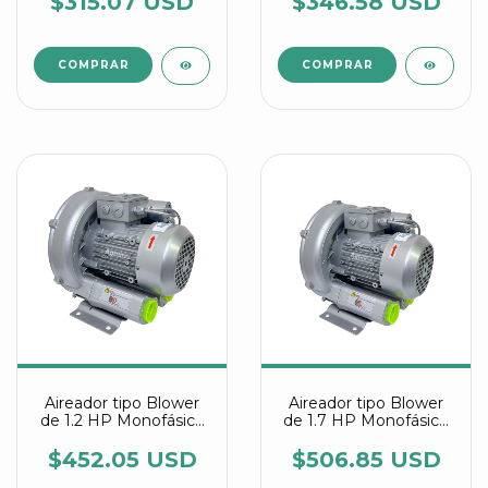
$315.07 USD
$346.58 USD
Aireador tipo Blower
Aireador tipo Blower
de 1.2 HP Monofásico
de 1.7 HP Monofásico
referencia 2RB 410
referencia 2RB 410
7AV15
7AV25
$452.05 USD
$506.85 USD