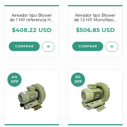
Aireador tipo Blower
Aireador tipo Blower
de 1 HP referencia HG
de 1.5 HP Monofásico
750 C2 Agrair
referencia HG 1100 C2
Agrair
$408.22 USD
$506.85 USD
4
%
5
%
OFF
OFF