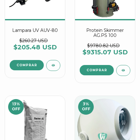
Lampara UV AUV-80
Protein Skimmer
AG.PS 100
$260.27 USD
$9780.82 USD
$205.48 USD
$9315.07 USD
13
%
3
%
OFF
OFF