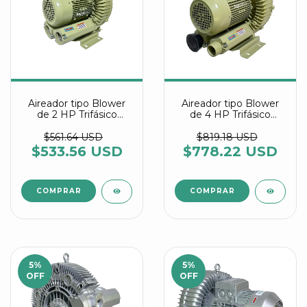
Aireador tipo Blower
Aireador tipo Blower
de 2 HP Trifásico
de 4 HP Trifásico
referencia HG 1500 C2
referencia HG 3000
Agrair
C2 Agrair
$561.64 USD
$819.18 USD
$533.56 USD
$778.22 USD
5
%
5
%
OFF
OFF