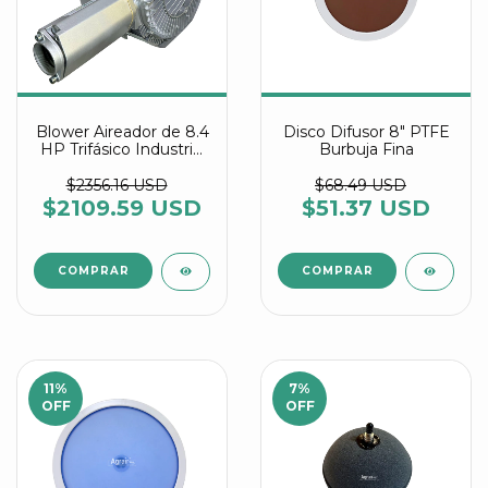
Blower Aireador de 8.4
Disco Difusor 8" PTFE
HP Trifásico Industrial
Burbuja Fina
Multietapa referencia
2RB 720 7WW46
$2356.16 USD
$68.49 USD
$2109.59 USD
$51.37 USD
11
%
7
%
OFF
OFF