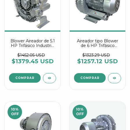
Blower Aireador de 5.1
Aireador tipo Blower
HP Trifásico Industrial
de 6 HP Trifásico
referencia 4RB 610
referencia 2RB 730
0AW36-8
7AW36
$1452.05 USD
$1323.29 USD
$1379.45 USD
$1257.12 USD
10
%
10
%
OFF
OFF