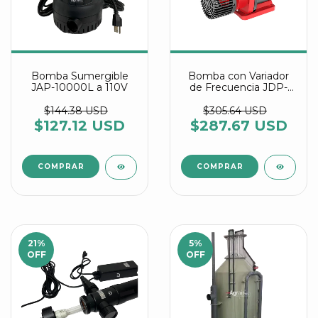
Bomba Sumergible
Bomba con Variador
JAP-10000L a 110V
de Frecuencia JDP-
18000 DC-24V
$144.38 USD
$305.64 USD
$127.12 USD
$287.67 USD
21
%
5
%
OFF
OFF