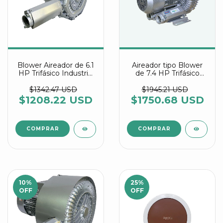
Blower Aireador de 6.1
Aireador tipo Blower
HP Trifásico Industrial
de 7.4 HP Trifásico
Multietapa referencia
Referencia PG-5500 D
2RB 520 7WW56
$1342.47 USD
$1945.21 USD
$1208.22 USD
$1750.68 USD
10
%
25
%
OFF
OFF