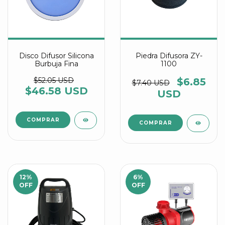
Disco Difusor Silicona
Piedra Difusora ZY-
Burbuja Fina
1100
$52.05 USD
$6.85
$7.40 USD
$46.58 USD
USD
COMPRAR
12
%
6
%
OFF
OFF