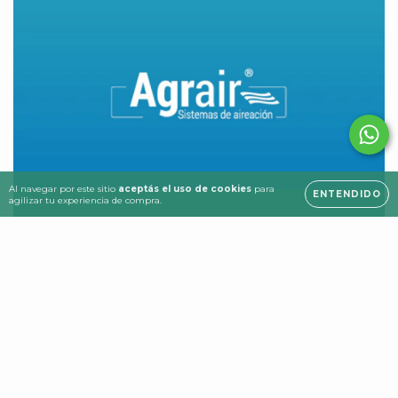
Al navegar por este sitio
aceptás el uso de cookies
para
ENTENDIDO
agilizar tu experiencia de compra.
Aireadores