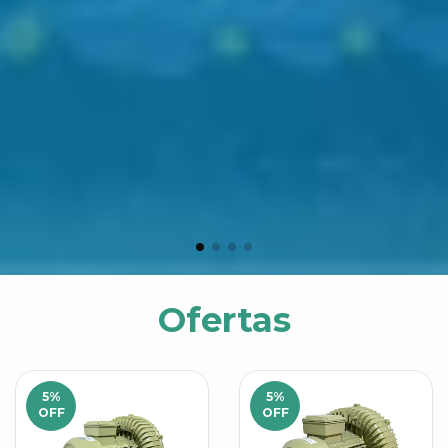
Ofertas
5
%
5
%
OFF
OFF