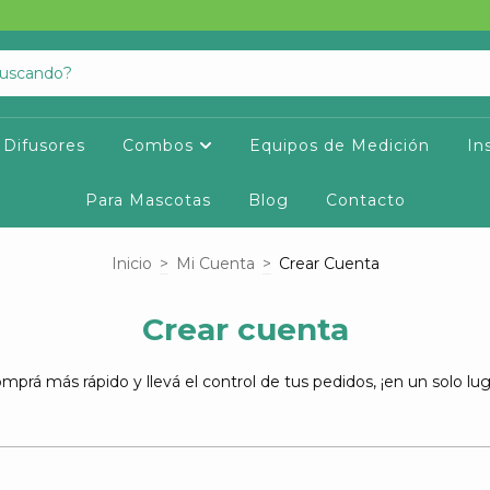
Difusores
Combos
Equipos de Medición
In
Para Mascotas
Blog
Contacto
Inicio
>
Mi Cuenta
>
Crear Cuenta
Crear cuenta
mprá más rápido y llevá el control de tus pedidos, ¡en un solo lug