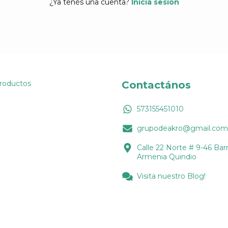
¿Ya tenés una cuenta?
Iniciá sesión
Productos
Contactános
573155451010
grupodeakro@gmail.com
Calle 22 Norte # 9-46 Barr
Armenia Quindio
Visita nuestro Blog!