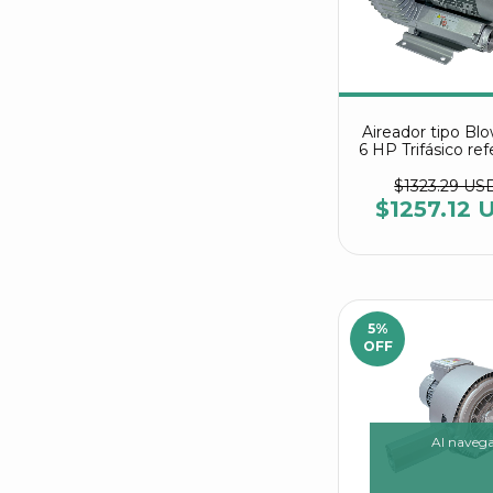
Aireador tipo Bl
6 HP Trifásico ref
2RB 730 7A
$1323.29 US
$1257.12 
5
%
OFF
Al navegar