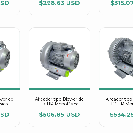
7AV15
7AV
USD
$298.63 USD
$315.0
ower de
Aireador tipo Blower de
Aireador tip
sico
1.7 HP Monofásico
1.7 HP Mo
 410
referencia 2RB 410
referencia
7AV25
7AA
USD
$506.85 USD
$534.2