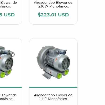
o Blower de
Aireador tipo Blower de
ifásico
230W Monofásico
HG 5500 C2
referencia 2RB 010
ir
7AV15
85 USD
$223.01 USD
o Blower de
Aireador tipo Blower de
ofásico
1 HP Monofásico
 2RB 230
referencia 2RB 310