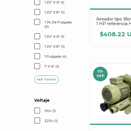
1 1/2" X 6" (1)
1 1/2" X 8" (1)
Aireador tipo Bl
1 1/4 De Pulgada
1 HP referencia
(3)
C2 Agrair
$408.22 
1 1/4" X 6" (1)
1 1/4" X 8" (1)
1 Pulgada (4)
1" X 6" (1)
5
%
OFF
VER TODOS
Voltaje
110v (1)
220v (1)