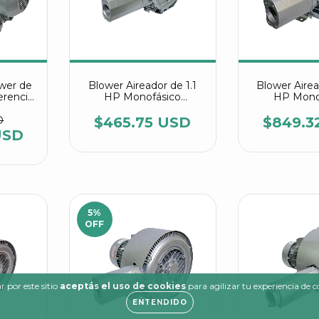
ower de
Blower Aireador de 1.1
Blower Airea
erencia
HP Monofásico
HP Mono
W36
Industrial Multietapa
Industrial M
referencia 2RB 220
referencia
D
$465.75 USD
$849.3
7AW25
7AV
USD
5
%
OFF
 por este sitio
aceptás el uso de cookies
para agilizar tu experiencia de 
ENTENDIDO