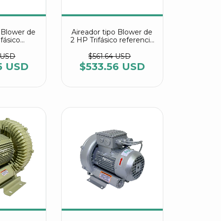
o Blower de
Aireador tipo Blower de
ifásico
2 HP Trifásico referencia
G 1100 C2 T
HG 1500 C2 Agrair
ir
 USD
$561.64 USD
5 USD
$533.56 USD