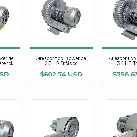
ower de
Aireador tipo Blower de
Aireador tip
erencia
2.7 HP Trifásico
3.4 HP Tr
W26
referencia 2RB 510
referencia
7AW26
7AW
USD
$602.74 USD
$798.6