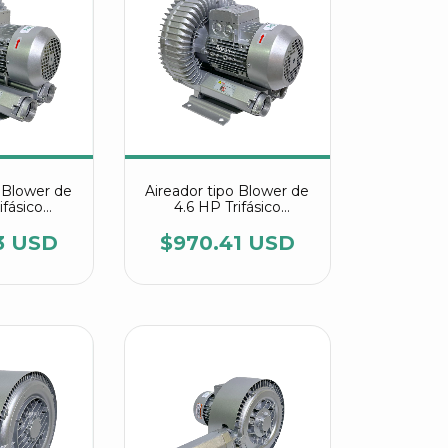
o Blower de
Aireador tipo Blower de
ifásico
4.6 HP Trifásico
 2RB 710
referencia 2RB 630
16
7AW26
3 USD
$970.41 USD