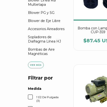
Blower Línea RB
Multietapa
Blower PG y SG
Blower de Eje Libre
Bomba con Lamp
Accesorios Aireadores
CUP-359
Sopladores de
$87.45 U
Diafragma Línea HJ
Bombas de Aire
Magnéticas
VER MÁS
Filtrar por
Medida
1 1/2 De Pulgada
(3)