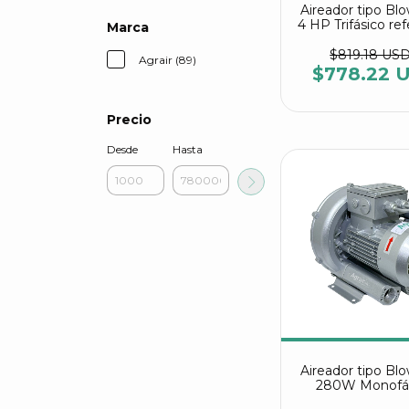
Aireador tipo Bl
4 HP Trifásico re
Marca
HG 3000 C2 Ag
$819.18 US
Agrair (89)
$778.22 
Precio
Desde
Hasta
Aireador tipo Bl
280W Monofá
referencia 2RB