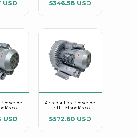
15
7AV15
7 USD
$346.58 USD
o Blower de
Aireador tipo Blower de
nofásico
1.7 HP Monofásico
 2RB 510
referencia 2RB 510
11
7AV15
5 USD
$572.60 USD