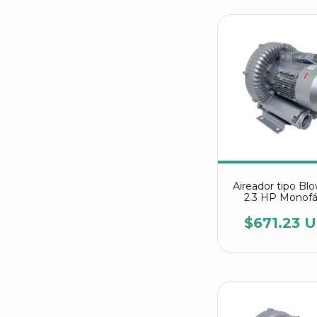
Aireador tipo Bl
2.3 HP Monofá
referencia 2RB
7AV26
$671.23 