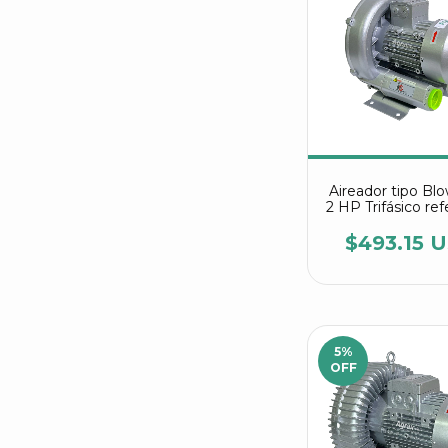
Aireador tipo Bl
2 HP Trifásico ref
2RB 410 7A
$493.15 
5
%
OFF