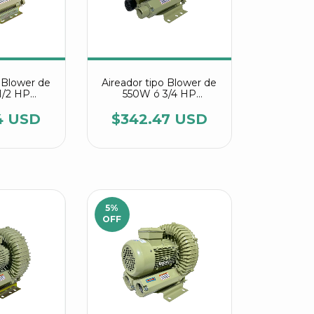
o Blower de
Aireador tipo Blower de
1/2 HP
550W ó 3/4 HP
 HG 370 C
referencia HG 550 C
ir
Agrair
4 USD
$342.47 USD
5
%
OFF