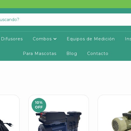
Difusores
Combos
Equipos de Medición
In
Para Mascotas
Blog
Contacto
10
%
OFF