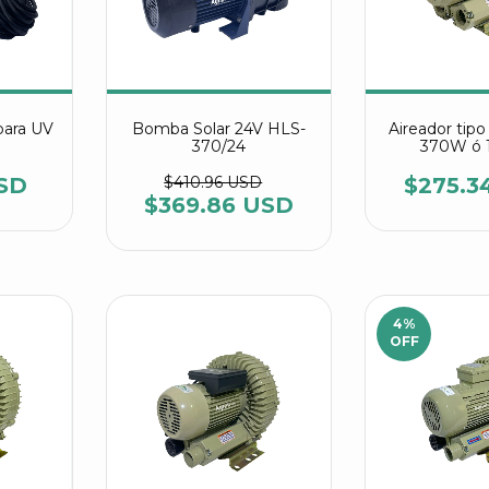
ara UV
Bomba Solar 24V HLS-
Aireador tip
370/24
370W ó 
referencia
Agra
SD
$410.96 USD
$275.3
$369.86 USD
4
%
OFF