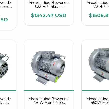
ower de
Aireador tipo Blower de
Aireador tip
ferencia
5.33 HP Trifásico
7.3 HP Tr
rair
referencia HG 4000 C2
referencia 
Agrair
Agra
D
$1342.47 USD
$1506.
USD
ower de
Aireador tipo Blower de
Aireador tip
sico
450W Monofásico
450W Mon
 110
referencia 2RB 210
referencia