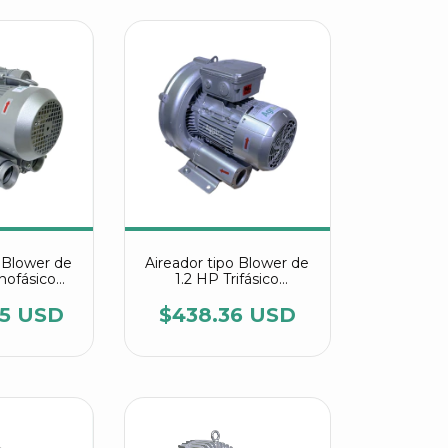
o Blower de
Aireador tipo Blower de
nofásico
1.2 HP Trifásico
 2RB 710
referencia 2RB 410
11
1A916 IE3
85 USD
$438.36 USD