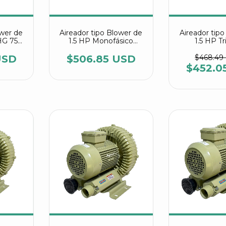
ower de
Aireador tipo Blower de
Aireador tip
 HG 750
1.5 HP Monofásico
1.5 HP Tr
referencia HG 1100 C2
referencia H
Agrair
Agra
USD
$506.85 USD
$468.49
$452.0