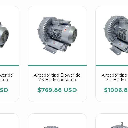
ower de
Aireador tipo Blower de
Aireador tip
sico
2.3 HP Monofásico
3.4 HP Mo
 510
referencia 2RB 510
referencia
7AV25
7AA
USD
$769.86 USD
$1006.