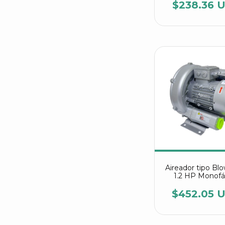
7AV15
$238.36 
Aireador tipo Bl
1.2 HP Monofá
referencia 2RB
7AV15
$452.05 