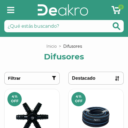
0
Inicio
>
Difusores
Difusores
Filtrar
4
%
4
%
OFF
OFF