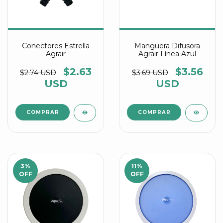
Conectores Estrella
Manguera Difusora
Agrair
Agrair Línea Azul
$2.63
$3.56
$2.74 USD
$3.69 USD
USD
USD
COMPRAR
3
%
11
%
OFF
OFF