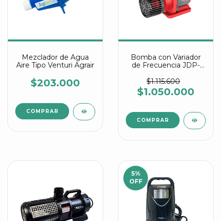
Mezclador de Agua
Bomba con Variador
Aire Tipo Venturi Agrair
de Frecuencia JDP-
18000 DC-24V
$203.000
$1.115.600
$1.050.000
5
%
OFF