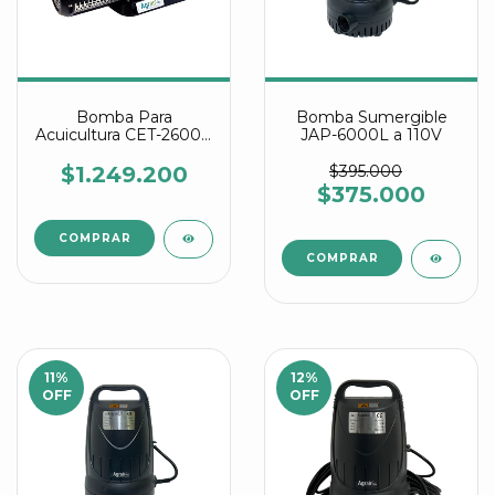
Bomba Para
Bomba Sumergible
Acuicultura CET-26000
JAP-6000L a 110V
a 220V
$1.249.200
$395.000
$375.000
11
%
12
%
OFF
OFF