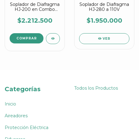
Soplador de Diafragma
Soplador de Diafragma
HJ-200 en Combo
HJ-280 a 110V
Con Discos Difusores
de 9"
$2.212.500
$1.950.000
VER
Categorías
Todos los Productos
Inicio
Aireadores
Protección Eléctrica