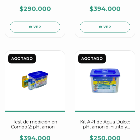
nitrato
nitrito, nitrato, dureza,
alcalinidad y oxígeno
$290.000
$394.000
disuelto
VER
VER
AGOTADO
AGOTADO
Test de medición en
Kit API de Agua Dulce:
Combo 2: pH, amonio,
pH, amonio, nitrito y
nitrito, fosfatos,
nitrato
dureza, alcalinidad y
$394.000
$250.000