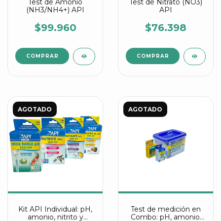
Test de Amonio
Test de Nitrato (NO3)
(NH3/NH4+) API
API
$99.960
$76.398
AGOTADO
AGOTADO
Kit API Individual: pH,
Test de medición en
amonio, nitrito y
Combo: pH, amonio,