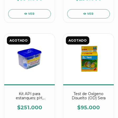
oxígeno disuelto
VER
VER
AGOTADO
AGOTADO
Kit API para
Test de Oxígeno
estanques: pH,
Disuelto (OD) Sera
amonio, nitrito y
fosfatos.
$251.000
$95.000