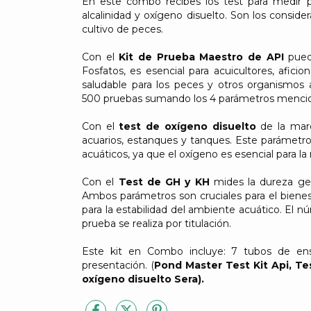
En este combo recibes los test para medir pH
alcalinidad y oxígeno disuelto. Son los consid
cultivo de peces.
Con el
Kit de Prueba Maestro de API
pued
Fosfatos, es esencial para acuicultores, afi
saludable para los peces y otros organismo
500 pruebas sumando los 4 parámetros menci
Con el
test de oxígeno disuelto
de la ma
acuarios, estanques y tanques. Este parámetro 
acuáticos, ya que el oxígeno es esencial para la
Con el
Test de GH y KH
mides la dureza gen
Ambos parámetros son cruciales para el bienes
para la estabilidad del ambiente acuático. El n
prueba se realiza por titulación.
Este kit en Combo incluye: 7 tubos de ensay
presentación. (
Pond Master Test Kit Api, Tes
oxígeno disuelto Sera).