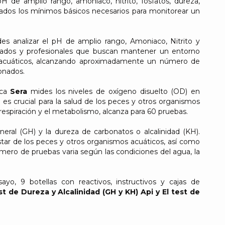
 de amplio rango, amoniaco, nitrito, fosfatos, dureza,
erados los mínimos básicos necesarios para monitorear un
es analizar el pH de amplio rango, Amoniaco, Nitrito y
cionados y profesionales que buscan mantener un entorno
s acuáticos, alcanzando aproximadamente un número de
onados.
rca
Sera
mides los niveles de oxígeno disuelto (OD) en
es crucial para la salud de los peces y otros organismos
 respiración y el metabolismo, alcanza para 60 pruebas.
eral (GH) y la dureza de carbonatos o alcalinidad (KH).
tar de los peces y otros organismos acuáticos, así como
úmero de pruebas varia según las condiciones del agua, la
o, 9 botellas con reactivos, instructivos y cajas de
t de Dureza y Alcalinidad (GH y KH) Api y El test de