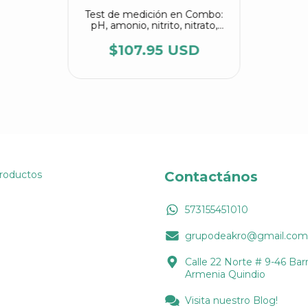
Test de medición en Combo:
pH, amonio, nitrito, nitrato,
dureza, alcalinidad y oxígeno
disuelto
$107.95 USD
Productos
Contactános
573155451010
grupodeakro@gmail.com
Calle 22 Norte # 9-46 Barr
Armenia Quindio
Visita nuestro Blog!