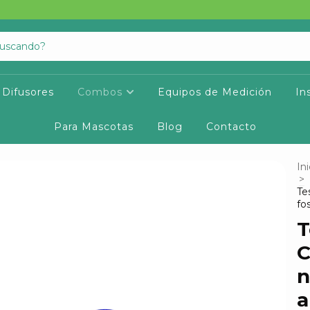
Difusores
Combos
Equipos de Medición
In
Para Mascotas
Blog
Contacto
Ini
>
Te
fo
T
C
n
a