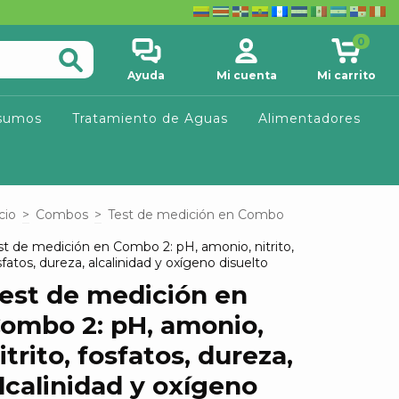
0
Ayuda
Mi cuenta
Mi carrito
sumos
Tratamiento de Aguas
Alimentadores
cio
>
Combos
>
Test de medición en Combo
st de medición en Combo 2: pH, amonio, nitrito,
sfatos, dureza, alcalinidad y oxígeno disuelto
est de medición en
ombo 2: pH, amonio,
itrito, fosfatos, dureza,
lcalinidad y oxígeno