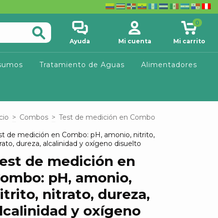
0
Ayuda
Mi cuenta
Mi carrito
sumos
Tratamiento de Aguas
Alimentadores
cio
>
Combos
>
Test de medición en Combo
st de medición en Combo: pH, amonio, nitrito,
trato, dureza, alcalinidad y oxígeno disuelto
est de medición en
ombo: pH, amonio,
itrito, nitrato, dureza,
lcalinidad y oxígeno