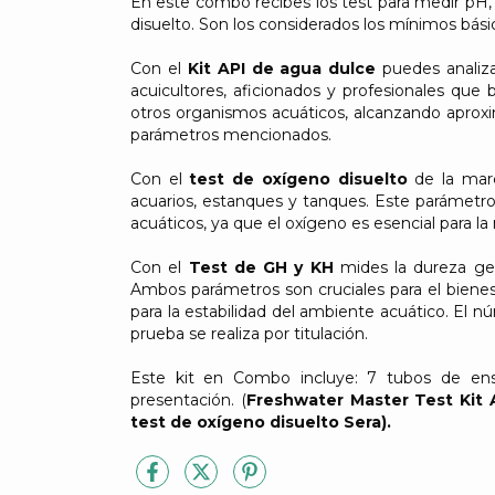
En este combo recibes los test para medir pH, am
disuelto. Son los considerados los mínimos bási
Con el
Kit API de agua dulce
puedes analiza
acuicultores, aficionados y profesionales qu
otros organismos acuáticos, alcanzando apr
parámetros mencionados.
Con el
test de oxígeno disuelto
de la ma
acuarios, estanques y tanques. Este parámetro 
acuáticos, ya que el oxígeno es esencial para la
Con el
Test de GH y KH
mides la dureza gen
Ambos parámetros son cruciales para el bienes
para la estabilidad del ambiente acuático. El n
prueba se realiza por titulación.
Este kit en Combo incluye: 7 tubos de ensay
presentación. (
Freshwater Master Test Kit A
test de oxígeno disuelto Sera).