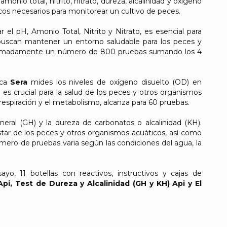
onio total, nitrito, nitrato, dureza, alcalinidad y oxígeno
cos necesarios para monitorear un cultivo de peces.
r el pH, Amonio Total, Nitrito y Nitrato, es esencial para
e buscan mantener un entorno saludable para los peces y
oximadamente un número de 800 pruebas sumando los 4
rca
Sera
mides los niveles de oxígeno disuelto (OD) en
es crucial para la salud de los peces y otros organismos
 respiración y el metabolismo, alcanza para 60 pruebas.
eral (GH) y la dureza de carbonatos o alcalinidad (KH).
tar de los peces y otros organismos acuáticos, así como
úmero de pruebas varia según las condiciones del agua, la
o, 11 botellas con reactivos, instructivos y cajas de
pi, Test de Dureza y Alcalinidad (GH y KH) Api y El