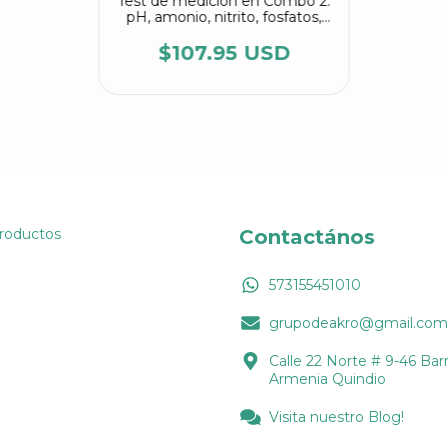
Test de medición en Combo 2:
pH, amonio, nitrito, fosfatos,
dureza, alcalinidad y oxígeno
disuelto
$107.95 USD
Productos
Contactános
573155451010
grupodeakro@gmail.com
Calle 22 Norte # 9-46 Barr
Armenia Quindio
Visita nuestro Blog!