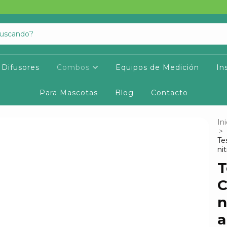
Difusores
Combos
Equipos de Medición
In
Para Mascotas
Blog
Contacto
Ini
>
Te
ni
T
C
n
a