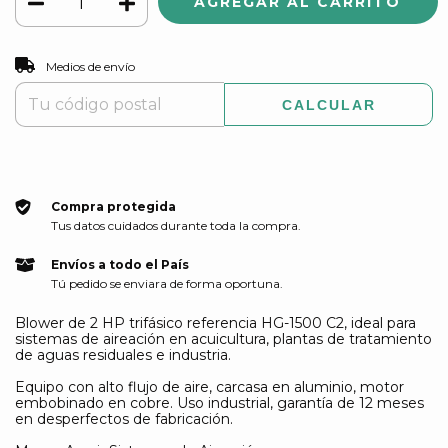
CAMBIAR CP
Entregas para el CP:
Medios de envío
CALCULAR
Compra protegida
Tus datos cuidados durante toda la compra.
Envíos a todo el País
Tú pedido se enviara de forma oportuna.
Blower de 2 HP trifásico referencia HG-1500 C2, ideal para
sistemas de aireación en acuicultura, plantas de tratamiento
de aguas residuales e industria.
Equipo con alto flujo de aire, carcasa en aluminio, motor
embobinado en cobre. Uso industrial, garantía de 12 meses
en desperfectos de fabricación.