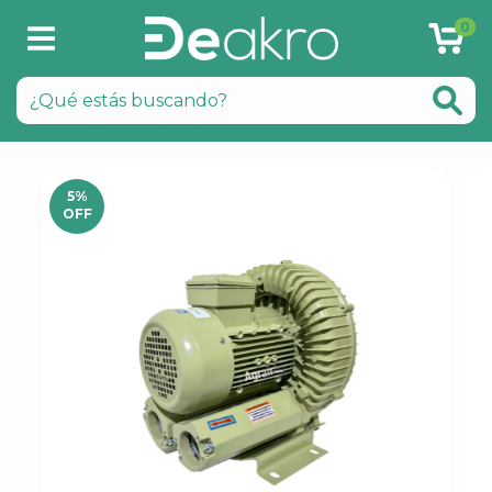
0
5
%
OFF