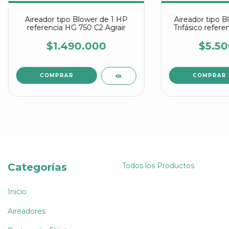
Aireador tipo Blower de 1 HP
Aireador tipo B
referencia HG 750 C2 Agrair
Trifásico refer
Agr
$1.490.000
$5.50
Categorías
Todos los Productos
Inicio
Aireadores