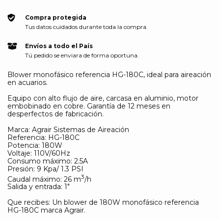
Compra protegida
Tus datos cuidados durante toda la compra.
Envíos a todo el País
Tú pedido se enviara de forma oportuna.
Blower monofásico referencia HG-180C, ideal para aireación
en acuarios.
Equipo con alto flujo de aire, carcasa en aluminio, motor
embobinado en cobre. Garantía de 12 meses en
desperfectos de fabricación.
Marca:
Agrair Sistemas de Aireación
Referencia: HG-180C
Potencia: 180W
Voltaje: 110V/60Hz
Consumo máximo: 2.5A
Presión: 9 Kpa/ 1.3 PSI
3
Caudal máximo: 26 m
/h
Salida y entrada: 1"
Que recibes: Un blower de 180W monofásico referencia
HG-180C marca Agrair.