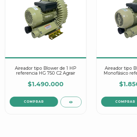
Aireador tipo Blower de 1 HP
Aireador tipo B
referencia HG 750 C2 Agrair
Monofásico ref
C2 A
$1.490.000
$1.85