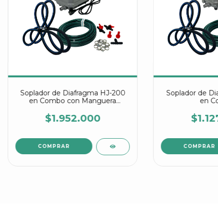
Soplador de Diafragma HJ-200
Soplador de Di
en Combo con Manguera
en C
Difusora
$1.952.000
$1.12