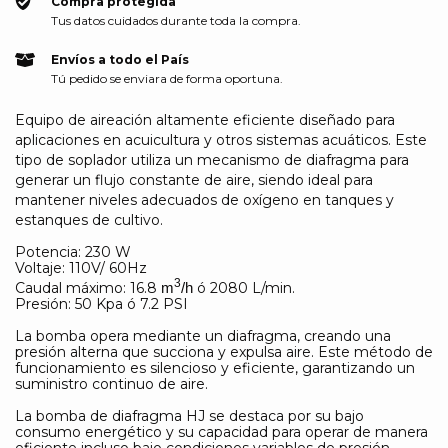
Compra protegida
Tus datos cuidados durante toda la compra.
Envíos a todo el País
Tú pedido se enviara de forma oportuna.
Equipo de aireación altamente eficiente diseñado para
aplicaciones en acuicultura y otros sistemas acuáticos. Este
tipo de soplador utiliza un mecanismo de diafragma para
generar un flujo constante de aire, siendo ideal para
mantener niveles adecuados de oxígeno en tanques y
estanques de cultivo.
Potencia: 230 W
Voltaje: 110V/ 60Hz
3
Caudal máximo: 16.8
ó 2080 L/min.
m
/h
Presión: 50 Kpa ó 7.2 PSI
La bomba opera mediante un diafragma, creando una
presión alterna que succiona y expulsa aire. Este método de
funcionamiento es silencioso y eficiente, garantizando un
suministro continuo de aire.
La bomba de diafragma HJ se destaca por su bajo
consumo energético y su capacidad para operar de manera
eficiente incluso bajo condiciones variables de presión.