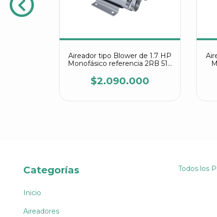
 de 1.7 HP
Aireador tipo Blower de 1.7 HP
Air
ncia 2RB
Monofásico referencia 2RB 510
M
7AV15
00
$2.090.000
Categorías
Todos los 
Inicio
Aireadores