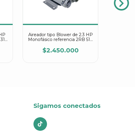
 HP
Aireador tipo Blower de 2.3 HP
Aireador 
 310
Monofásico referencia 2RB 510
Monofásic
7AV26
$2.450.000
$
Sigamos conectados