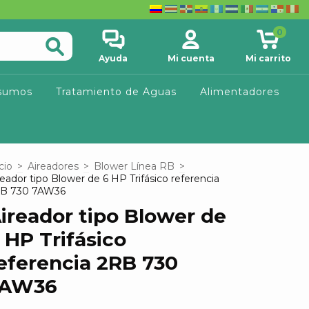
0
Ayuda
Mi cuenta
Mi carrito
sumos
Tratamiento de Aguas
Alimentadores
cio
>
Aireadores
>
Blower Línea RB
>
reador tipo Blower de 6 HP Trifásico referencia
B 730 7AW36
ireador tipo Blower de
 HP Trifásico
eferencia 2RB 730
7AW36