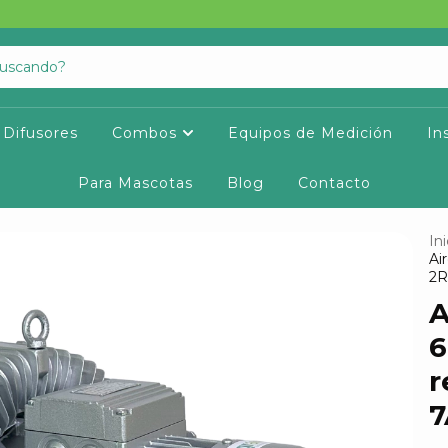
Difusores
Combos
Equipos de Medición
In
Para Mascotas
Blog
Contacto
Ini
Ai
2R
A
6
r