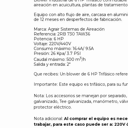
aireación en acuicultura, plantas de tratamiento 
Equipo con alto flujo de aire, carcasa en alumi
de 12 meses en desperfectos de fabricación.
Marca: Agrair Sistemas de Aireación
Referencia:
2RB 730 7AW36
Potencia: 6 HP
Voltaje: 220V/440V
Consumo máximo: 16.4A/ 9.5A
Presión: 26 Kpa/ 3.7 PSI
3
Caudal máximo: 500 m
/h
Salida y entrada: 2"
Que recibes: Un blower de 6 HP Trifásico refe
Importante: Este equipo es trifásico, para su fu
Nota: Los accesorios se manejan por separado, t
galvanizado, Tee galvanizada, manómetro, válvula
protector eléctrico.
Nota adicional:
Al comprar el equipo es necesa
trabajar, para este caso puede ser a: 220V 