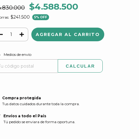
$4.588.500
4.830.000
$241.500
rras:
5
% OFF
CAMBIAR CP
regas para el CP:
Medios de envío
CALCULAR
Compra protegida
Tus datos cuidados durante toda la compra.
Envíos a todo el País
Tú pedido se enviara de forma oportuna.