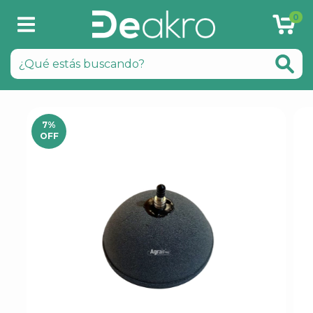
0
7
%
OFF