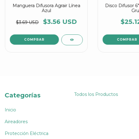
Manguera Difusora Agrair Línea
Disco Difusor 
Azul
Gru
$3.56 USD
$25.1
$3.69 USD
COMPRAR
Categorías
Todos los Productos
Inicio
Aireadores
Protección Eléctrica