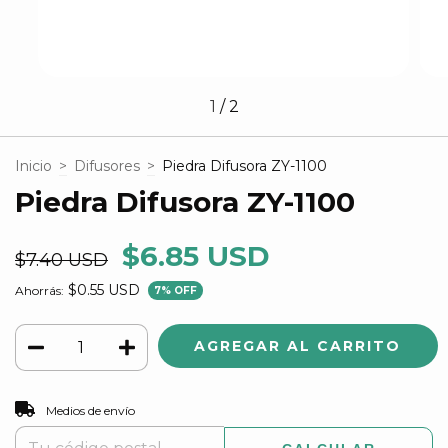
1
/
2
Inicio
>
Difusores
>
Piedra Difusora ZY-1100
Piedra Difusora ZY-1100
$6.85 USD
$7.40 USD
$0.55 USD
Ahorrás:
7
% OFF
CAMBIAR CP
Entregas para el CP:
Medios de envío