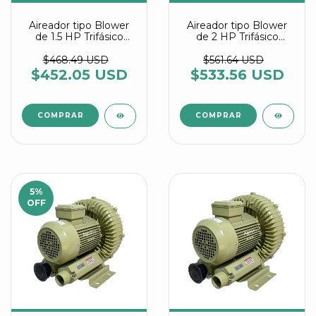
Aireador tipo Blower
Aireador tipo Blower
de 1.5 HP Trifásico
de 2 HP Trifásico
referencia HG 1100 C2
referencia HG 1500 C2
T Agrair
Agrair
$468.49 USD
$561.64 USD
$452.05 USD
$533.56 USD
5
%
OFF