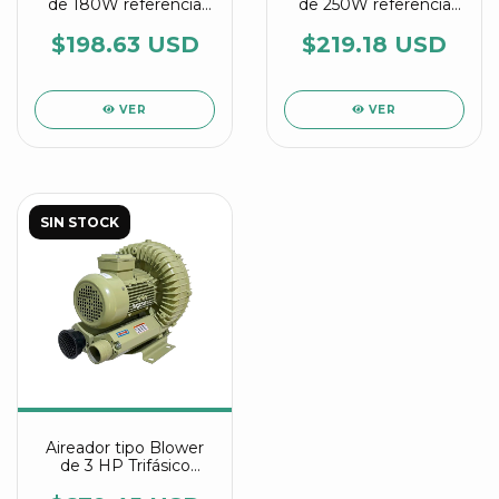
de 180W referencia
de 250W referencia
HG 180 C Agrair
HG 250 C Agrair
$198.63 USD
$219.18 USD
VER
VER
SIN STOCK
Aireador tipo Blower
de 3 HP Trifásico
referencia HG 2200 C2