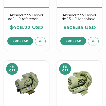
Aireador tipo Blower
Aireador tipo Blower
de 1 HP referencia HG
de 1.5 HP Monofásico
750 C2 Agrair
referencia HG 1100 C2
Agrair
$408.22 USD
$506.85 USD
4
%
5
%
OFF
OFF