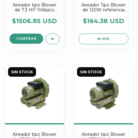
Aireador tipo Blower
Aireador Tipo Blower
de 7.3 HP Trifásico
de 120W referencia
referencia HG 5500 C2
HG 120 C Agrair
Agrair
$1506.85 USD
$164.38 USD
VER
SIN STOCK
SIN STOCK
Aireador tipo Blower
Aireador tipo Blower