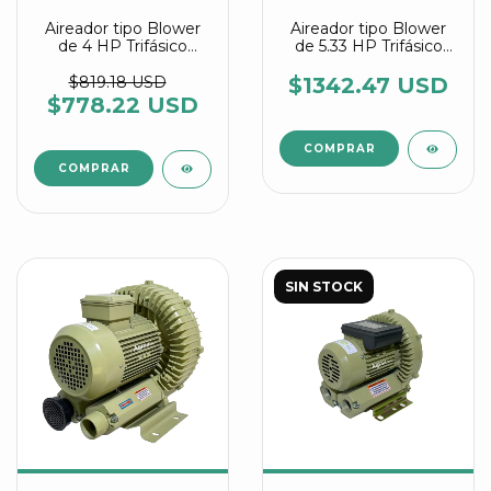
Aireador tipo Blower
Aireador tipo Blower
de 4 HP Trifásico
de 5.33 HP Trifásico
referencia HG 3000
referencia HG 4000
C2 Agrair
C2 Agrair
$819.18 USD
$1342.47 USD
$778.22 USD
SIN STOCK