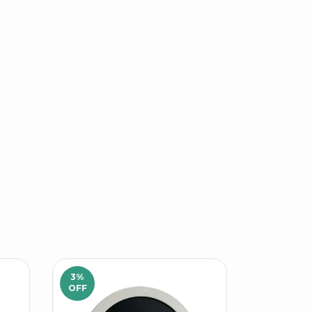
3
%
OFF