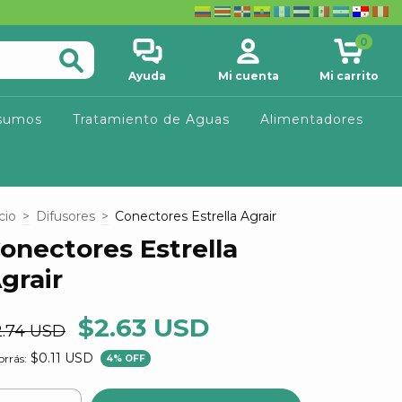
0
Ayuda
Mi cuenta
Mi carrito
sumos
Tratamiento de Aguas
Alimentadores
cio
>
Difusores
>
Conectores Estrella Agrair
onectores Estrella
grair
$2.63 USD
2.74 USD
$0.11 USD
rrás:
4
% OFF