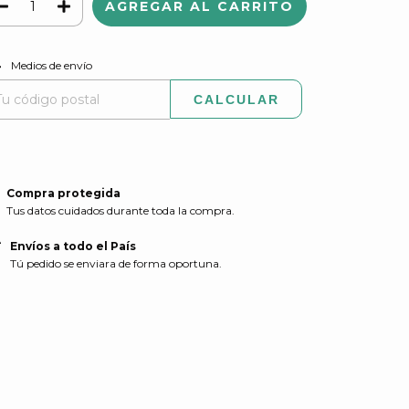
CAMBIAR CP
regas para el CP:
Medios de envío
CALCULAR
Compra protegida
Tus datos cuidados durante toda la compra.
Envíos a todo el País
Tú pedido se enviara de forma oportuna.