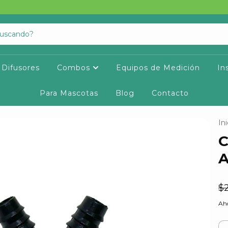
Difusores
Combos
Equipos de Medición
In
Para Mascotas
Blog
Contacto
Ini
C
A
$
Aho