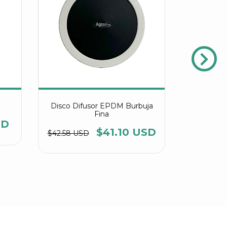
Disco Difusor EPDM Burbuja
Disco
Fina
Bu
SD
$41.10 USD
$2
$42.58 USD