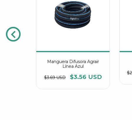
FE Burbuja
Manguera Difusora Agrair
Línea Azul
$2
.37 USD
$3.56 USD
$3.69 USD