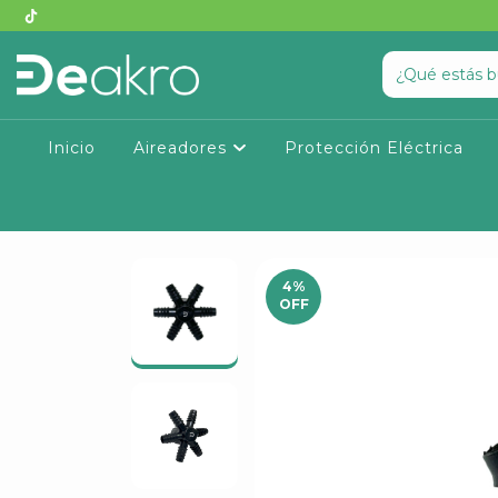
Inicio
Aireadores
Protección Eléctrica
4
%
OFF