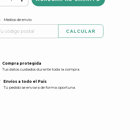
CAMBIAR CP
regas para el CP:
Medios de envío
CALCULAR
Compra protegida
Tus datos cuidados durante toda la compra.
Envíos a todo el País
Tú pedido se enviara de forma oportuna.