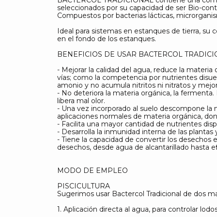
seleccionados por su capacidad de ser Bio-cont
Compuestos por bacterias lácticas, microrganis
Ideal para sistemas en estanques de tierra, su
en el fondo de los estanques.
BENEFICIOS DE USAR BACTERCOL TRADIC
- Mejorar la calidad del agua, reduce la materi
vías; como la competencia por nutrientes disuel
amonio y no acumula nitritos ni nitratos y mejora
- No deteriora la materia orgánica, la fermenta
libera mal olor.
- Una vez incorporado al suelo descompone la m
aplicaciones normales de materia orgánica, do
- Facilita una mayor cantidad de nutrientes dispo
- Desarrolla la inmunidad interna de las plantas 
- Tiene la capacidad de convertir los desechos e
desechos, desde agua de alcantarillado hasta ef
MODO DE EMPLEO
PISCICULTURA
Sugerimos usar Bactercol Tradicional de dos m
1. Aplicación directa al agua, para controlar lod