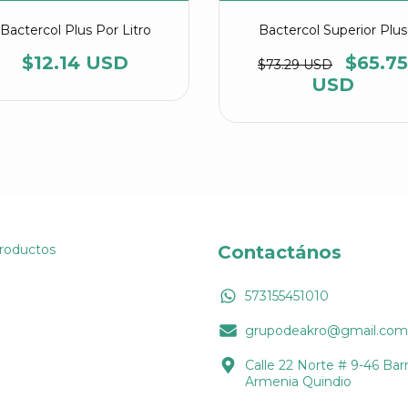
Bactercol Plus Por Litro
Bactercol Superior Plus
$12.14 USD
$65.75
$73.29 USD
USD
Productos
Contactános
573155451010
grupodeakro@gmail.com
Calle 22 Norte # 9-46 Barr
Armenia Quindio