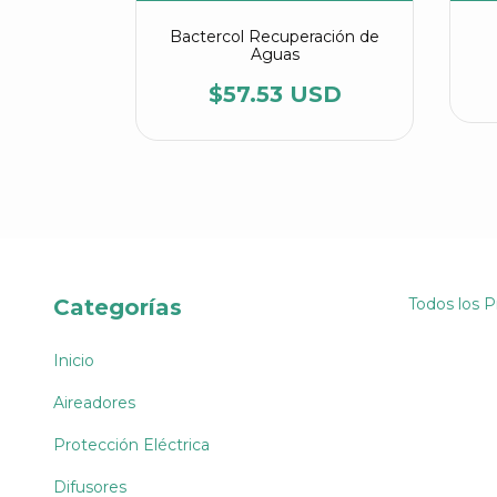
 Galón (4
Bactercol Recuperación de
Aguas
USD
$57.53 USD
Categorías
Todos los 
Inicio
Aireadores
Protección Eléctrica
Difusores