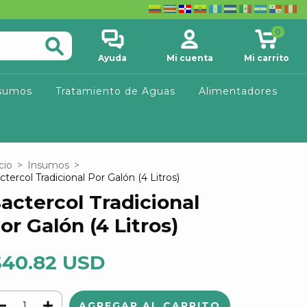
0
Ayuda
Mi cuenta
Mi carrito
sumos
Tratamiento de Aguas
Alimentadores
cio
>
Insumos
>
ctercol Tradicional Por Galón (4 Litros)
actercol Tradicional
or Galón (4 Litros)
$40.82 USD