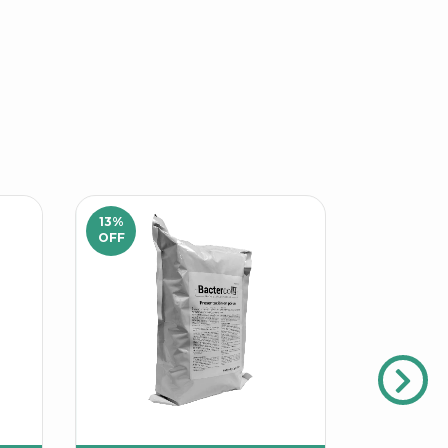
13
%
OFF