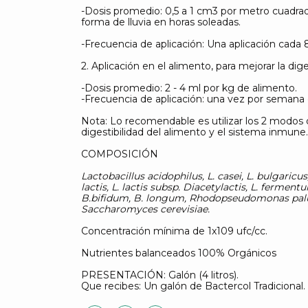
-Dosis promedio: 0,5 a 1 cm3 por metro cuadrad
forma de lluvia en horas soleadas.
-Frecuencia de aplicación: Una aplicación cada 8
2. Aplicación en el alimento, para mejorar la di
-Dosis promedio: 2 - 4 ml por kg de alimento.
-Frecuencia de aplicación: una vez por semana
Nota: Lo recomendable es utilizar los 2 modos 
digestibilidad del alimento y el sistema inmune.
COMPOSICIÓN
Lactobacillus acidophilus, L. casei, L. bulgaricus,
lactis, L. lactis subsp. Diacetylactis, L. fermen
B.bifidum, B. longum, Rhodopseudomonas palus
Saccharomyces cerevisiae.
Concentración mínima de 1x109 ufc/cc.
Nutrientes balanceados 100% Orgánicos
PRESENTACIÓN: Galón (4 litros).
Que recibes: Un galón de Bactercol Tradicional.