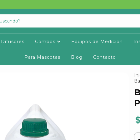
Difusores
Combos
Equipos de Medición
In
Para Mascotas
Blog
Contacto
Ini
Ba
B
P