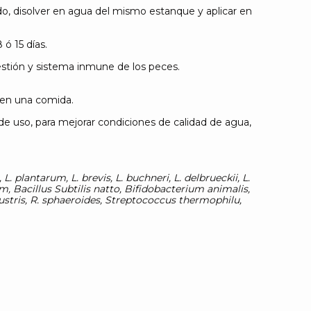
o, disolver en agua del mismo estanque y aplicar en
 ó 15 días.
gestión y sistema inmune de los peces.
 en una comida.
de uso, para mejorar condiciones de calidad de agua,
 L. plantarum, L. brevis, L. buchneri, L. delbrueckii, L.
tum, Bacillus Subtilis natto, Bifidobacterium animalis,
tris, R. sphaeroides, Streptococcus thermophilu,