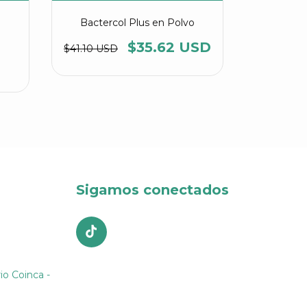
Bactercol Plus en Polvo
Bactercol 
$35.62 USD
$
$41.10 USD
Sigamos conectados
io Coinca -